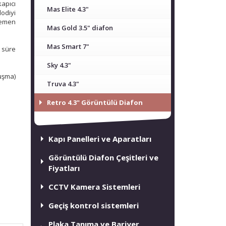
kapıcı
Mas Elite 4.3"
lodiyi
hemen
Mas Gold 3.5" diafon
Mas Smart 7"
r süre
Sky 4.3"
şma)
Truva 4.3"
Retro 4.3" Görüntülü Diafon
Kapı Panelleri ve Aparatları
Görüntülü Diafon Çeşitleri ve
Fiyatları
CCTV Kamera Sistemleri
Geçiş kontrol sistemleri
Plaka Tanıma ve Bariyer