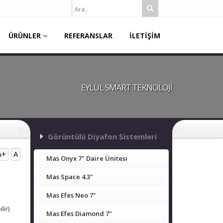
ÜRÜNLER
REFERANSLAR
İLETİŞİM
EYLÜL SMART TEKNOLOJİ
Görüntülü Diyafon Sistemleri
A+
A
Mas Onyx 7" Daire Ünitesi
Mas Space 4.3"
Mas Efes Neo 7"
lir)
Mas Efes Diamond 7"