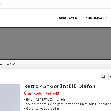
25
ANASAYFA
KURUMSAL
rüntülü Diafon
Retro 4.3" Görüntülü Diafon
Ürün Kodu : Retro43
• Ekran 4.3” TFT LCD monitör
• Soketli montaj ( vida gerektirmeden ünite sökülüp takılabi
• Görüntü ve ses gizliliği