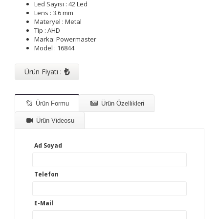
Led Sayısı : 42 Led
Lens : 3.6 mm
Materyel : Metal
Tip : AHD
Marka: Powermaster
Model : 16844
₺
Ürün Fiyatı :
Ürün Formu
Ürün Özellikleri
Ürün Videosu
Ad Soyad
Telefon
E-Mail