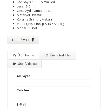
Led Sayısı : 36 IR 5 mm Led
Lens : 3.6 mm
Gece Aydınlatma : 30 Mt.
Materyel : Plastik
Koruma Sınıfı : İç Mekan
Video Çıkışı : 1080p AHD / Analog
Model : 15458
₺
Ürün Fiyatı :
Ürün Formu
Ürün Özellikleri
Ürün Videosu
Ad Soyad
Telefon
E-Mail